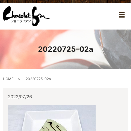
メ
20220725-02a
HOME
20220725-02a
2022/07/26