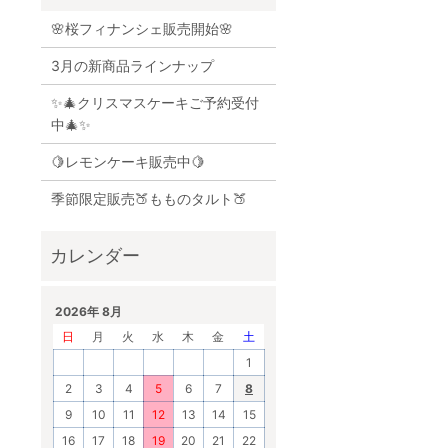
🌸桜フィナンシェ販売開始🌸
3月の新商品ラインナップ
✨🎄クリスマスケーキご予約受付
中🎄✨
🍋レモンケーキ販売中🍋
季節限定販売🍑もものタルト🍑
2026年 8月
日
月
火
水
木
金
土
1
2
3
4
5
6
7
8
9
10
11
12
13
14
15
16
17
18
19
20
21
22