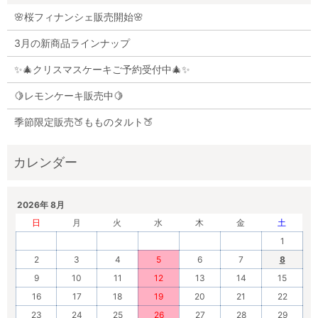
🌸桜フィナンシェ販売開始🌸
3月の新商品ラインナップ
✨🎄クリスマスケーキご予約受付中🎄✨
🍋レモンケーキ販売中🍋
季節限定販売🍑もものタルト🍑
2026年 8月
日
月
火
水
木
金
土
1
2
3
4
5
6
7
8
9
10
11
12
13
14
15
16
17
18
19
20
21
22
23
24
25
26
27
28
29