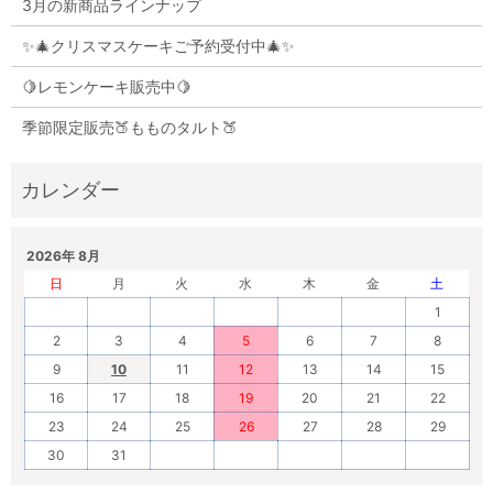
3月の新商品ラインナップ
✨🎄クリスマスケーキご予約受付中🎄✨
🍋レモンケーキ販売中🍋
季節限定販売🍑もものタルト🍑
2026年 8月
日
月
火
水
木
金
土
1
2
3
4
5
6
7
8
9
10
11
12
13
14
15
16
17
18
19
20
21
22
23
24
25
26
27
28
29
30
31