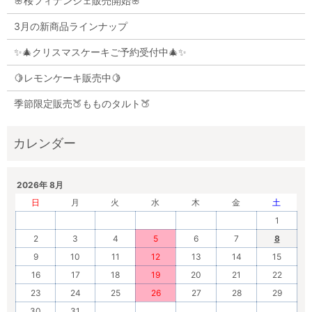
🌸桜フィナンシェ販売開始🌸
3月の新商品ラインナップ
✨🎄クリスマスケーキご予約受付中🎄✨
🍋レモンケーキ販売中🍋
季節限定販売🍑もものタルト🍑
2026年 8月
日
月
火
水
木
金
土
1
2
3
4
5
6
7
8
9
10
11
12
13
14
15
16
17
18
19
20
21
22
23
24
25
26
27
28
29
30
31