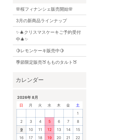
🌸桜フィナンシェ販売開始🌸
3月の新商品ラインナップ
✨🎄クリスマスケーキご予約受付
中🎄✨
🍋レモンケーキ販売中🍋
季節限定販売🍑もものタルト🍑
2026年 8月
日
月
火
水
木
金
土
1
2
3
4
5
6
7
8
9
10
11
12
13
14
15
16
17
18
19
20
21
22