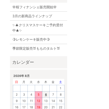
🌸桜フィナンシェ販売開始🌸
3月の新商品ラインナップ
✨🎄クリスマスケーキご予約受付
中🎄✨
🍋レモンケーキ販売中🍋
季節限定販売🍑もものタルト🍑
2026年 8月
日
月
火
水
木
金
土
1
2
3
4
5
6
7
8
9
10
11
12
13
14
15
16
17
18
19
20
21
22