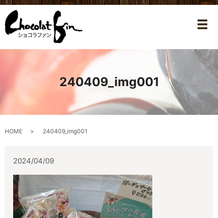
メ
240409_img001
HOME
240409_img001
2024/04/09