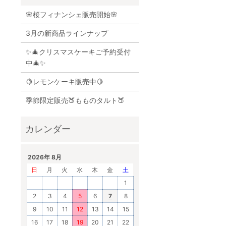
🌸桜フィナンシェ販売開始🌸
3月の新商品ラインナップ
✨🎄クリスマスケーキご予約受付
中🎄✨
🍋レモンケーキ販売中🍋
季節限定販売🍑もものタルト🍑
2026年 8月
日
月
火
水
木
金
土
1
2
3
4
5
6
7
8
9
10
11
12
13
14
15
16
17
18
19
20
21
22