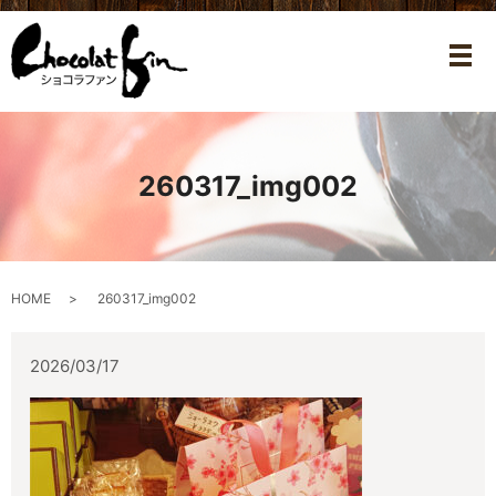
メ
260317_img002
HOME
260317_img002
2026/03/17