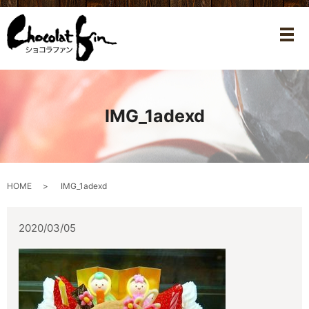
メ
IMG_1adexd
HOME
IMG_1adexd
2020/03/05