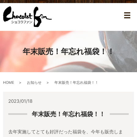
メ
年末販売！年忘れ福袋！！
HOME
お知らせ
年末販売！年忘れ福袋！！
2023/01/18
年末販売！年忘れ福袋！！
去年実施してとても好評だった福袋を、今年も販売しま