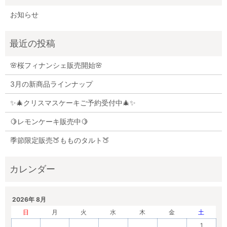
お知らせ
🌸桜フィナンシェ販売開始🌸
3月の新商品ラインナップ
✨🎄クリスマスケーキご予約受付中🎄✨
🍋レモンケーキ販売中🍋
季節限定販売🍑もものタルト🍑
2026年 8月
日
月
火
水
木
金
土
1