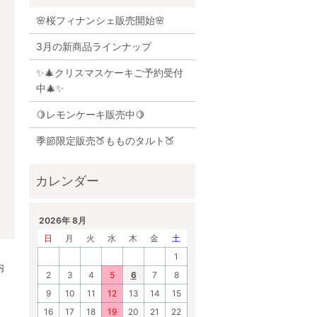
🌸桜フィナンシェ販売開始🌸
3月の新商品ラインナップ
✨🎄クリスマスケーキご予約受付
中🎄✨
🍋レモンケーキ販売中🍋
季節限定販売🍑もものタルト🍑
2026年 8月
日
月
火
水
木
金
土
1
内
2
3
4
5
6
7
8
9
10
11
12
13
14
15
16
17
18
19
20
21
22