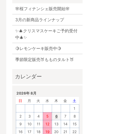
🌸桜フィナンシェ販売開始🌸
3月の新商品ラインナップ
✨🎄クリスマスケーキご予約受付
中🎄✨
🍋レモンケーキ販売中🍋
季節限定販売🍑もものタルト🍑
2026年 8月
日
月
火
水
木
金
土
1
2
3
4
5
6
7
8
9
10
11
12
13
14
15
16
17
18
19
20
21
22