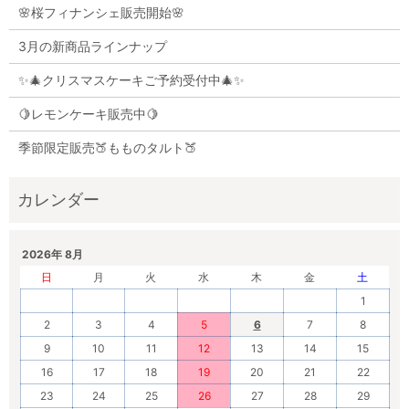
🌸桜フィナンシェ販売開始🌸
3月の新商品ラインナップ
✨🎄クリスマスケーキご予約受付中🎄✨
🍋レモンケーキ販売中🍋
季節限定販売🍑もものタルト🍑
2026年 8月
日
月
火
水
木
金
土
1
2
3
4
5
6
7
8
9
10
11
12
13
14
15
16
17
18
19
20
21
22
23
24
25
26
27
28
29