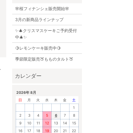
🌸桜フィナンシェ販売開始🌸
3月の新商品ラインナップ
✨🎄クリスマスケーキご予約受付
中🎄✨
🍋レモンケーキ販売中🍋
季節限定販売🍑もものタルト🍑
ト
2026年 8月
日
月
火
水
木
金
土
1
2
3
4
5
6
7
8
9
10
11
12
13
14
15
16
17
18
19
20
21
22