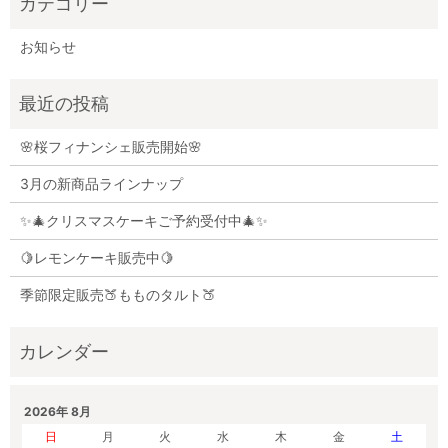
お知らせ
🌸桜フィナンシェ販売開始🌸
3月の新商品ラインナップ
✨🎄クリスマスケーキご予約受付中🎄✨
🍋レモンケーキ販売中🍋
季節限定販売🍑もものタルト🍑
2026年 8月
日
月
火
水
木
金
土