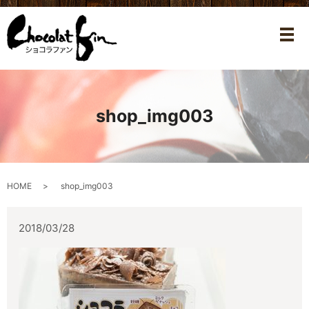
メ
shop_img003
HOME
shop_img003
2018/03/28