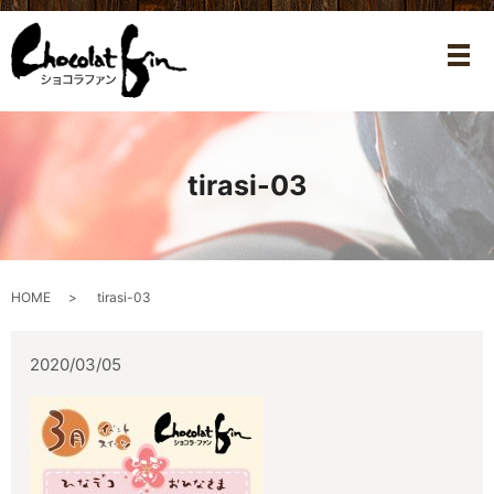
メ
tirasi-03
HOME
tirasi-03
2020/03/05